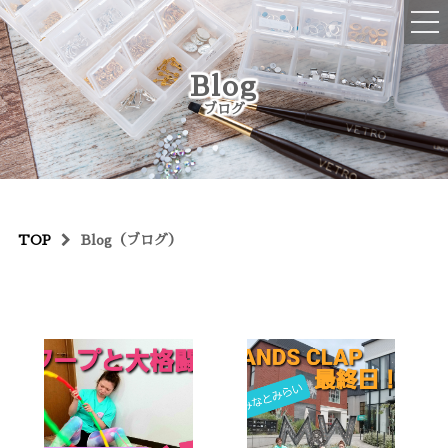
ご予約・お問い合わせはコチラ
Blog
045-516-2076
ブログ
OPEN : 10:00~19:00
CLOSED : 不定休、年末年始
TOP
TOP
Blog（ブログ）
初めての方へ
メニュー
ハンドネイル
フットネイル
ハンドケア