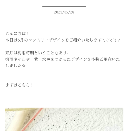
フットケア
2021/05/28
ネイルデザイン
ブログ
こんにちは！
本日は6月のマンスリーデザインをご紹介いたします＼(^o^)／
コンサル
来月は梅雨時期ということもあり、
イベント
梅雨ネイルや、紫・水色をつかったデザインを多数ご用意いた
しました☆
スタッフ
求人案内
まずはこちら！
WEB予約