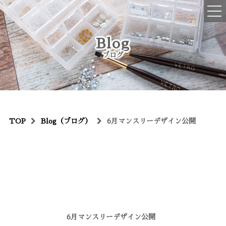
ご予約・お問い合わせはコチラ
Blog
045-516-2076
ブログ
OPEN : 10:00~19:00
CLOSED : 不定休、年末年始
TOP
TOP
Blog（ブログ）
6月マンスリーデザイン公開
初めての方へ
メニュー
ハンドネイル
フットネイル
ハンドケア
6月マンスリーデザイン公開