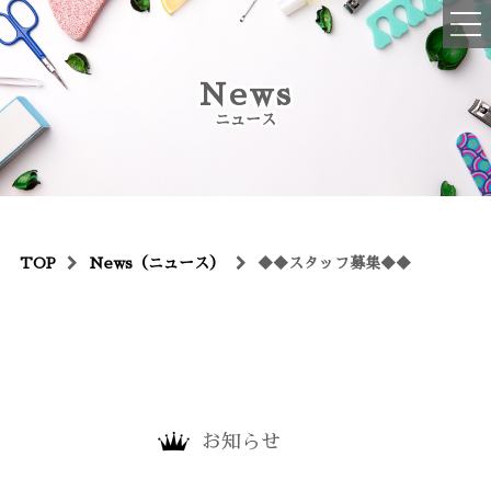
ご予約・お問い合わせはコチラ
News
045-516-2076
ニュース
OPEN : 10:00~19:00
CLOSED : 不定休、年末年始
TOP
TOP
News（ニュース）
◆◆スタッフ募集◆◆
初めての方へ
メニュー
ハンドネイル
フットネイル
お知らせ
ハンドケア