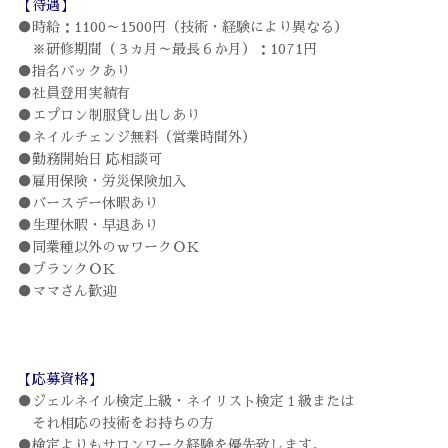
【待遇】
●時給：1100～1500円（技術・経験により異なる）
※研修期間（３ヵ月～最長６か月）：1071円
●指名バックあり
●社員登用実績有
●エプロン制服貸し出しあり
●ネイルチェンジ無料（営業時間外）
●勤務開始日 応相談可
●雇用保険・労災保険加入
●バースデー休暇あり
●生理休暇・早退あり
●同業種以外のｗワークＯＫ
●ブランクＯＫ
●ママさん歓迎
【応募資格】
●ジェルネイル検定上級・ネイリスト検定１級または
それ相応の技術をお持ちの方
●検定よりもサロンワーク経験を優先致します。